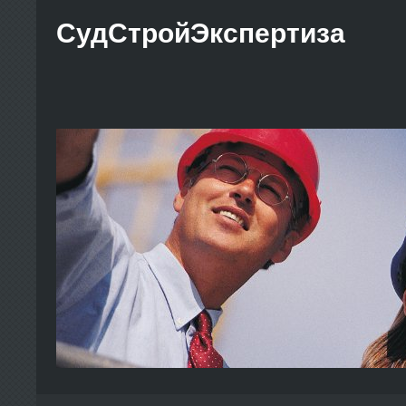
СудСтройЭкспертиза