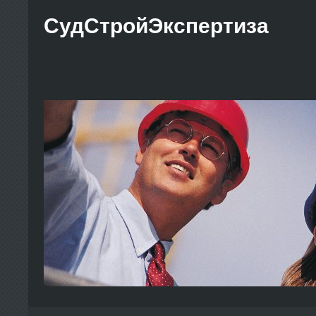
СудСтройЭкспертиза